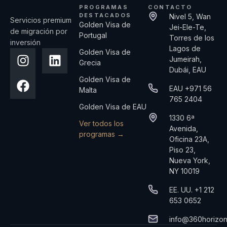
PROGRAMAS
CONTACTO
DESTACADOS
Nivel 5, Wan
Servicios premium
Golden Visa de
Jei-Ele-Te,
de migración por
Portugal
Torres de los
inversión
Lagos de
Golden Visa de
Jumeirah,
Grecia
Dubái, EAU
Golden Visa de
EAU +971 56
Malta
765 2404
Golden Visa de EAU
1330 6ª
Ver todos los
Avenida,
programas →
Oficina 23A,
Piso 23,
Nueva York,
NY 10019
EE. UU. +1 212
653 0652
info@360horizo