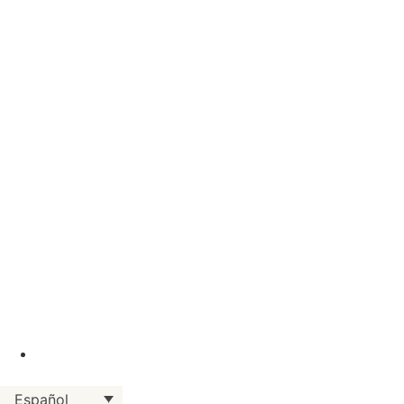
EE. UU. +1 212 653 0652
Español