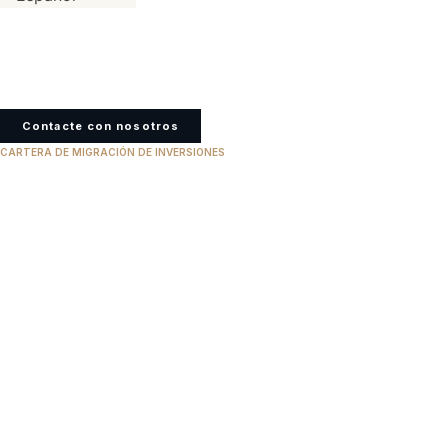
Contacte con nosotros
CARTERA DE MIGRACIÓN DE INVERSIONES
Estados U
INVERSIÓN MÍNIMA
$800,000
PLAZO PARA LA CIUDADANÍA
5 años