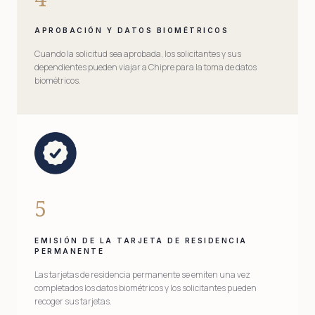
APROBACIÓN Y DATOS BIOMÉTRICOS
Cuando la solicitud sea aprobada, los solicitantes y sus
dependientes pueden viajar a Chipre para la toma de datos
biométricos.
5
EMISIÓN DE LA TARJETA DE RESIDENCIA
PERMANENTE
Las tarjetas de residencia permanente se emiten una vez
completados los datos biométricos y los solicitantes pueden
recoger sus tarjetas.