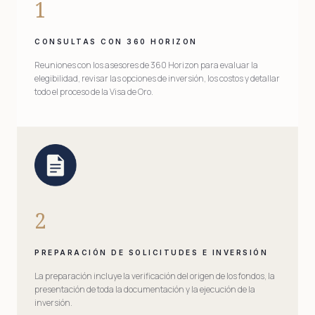
1
CONSULTAS CON 360 HORIZON
Reuniones con los asesores de 360 Horizon para evaluar la
elegibilidad, revisar las opciones de inversión, los costos y detallar
todo el proceso de la Visa de Oro.
2
PREPARACIÓN DE SOLICITUDES E INVERSIÓN
La preparación incluye la verificación del origen de los fondos, la
presentación de toda la documentación y la ejecución de la
inversión.