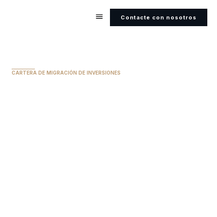
Contacte con nosotros
CARTERA DE MIGRACIÓN DE INVERSIONES
Chipre
INVERSIÓN MÍNIMA
300.000 euros
PLAZO PARA LA CIUDADANÍA
7 años
ACCESO SIN VISADO PARA CIUDADANOS
Más de 170 países
DOBLE CIUDADANÍA