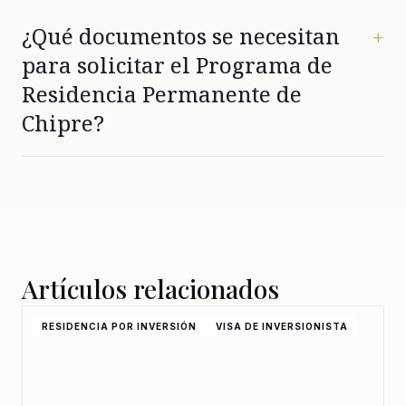
¿Qué documentos se necesitan
+
para solicitar el Programa de
Residencia Permanente de
Chipre?
Los solicitantes deben presentar un pasaporte válido,
evidencia de la inversión o contribución elegible, un
historial criminal limpio y una declaración oficial de no
empleo (excepto para los directores de su propia
empresa invertida), junto con cualquier documento de
apoyo adicional.
Artículos relacionados
RESIDENCIA POR INVERSIÓN
VISA DE INVERSIONISTA