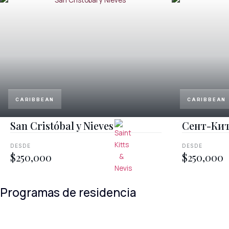
Ciudadanía de Antigua y Barbuda
CARIBBEAN
CARIBBEAN
San Cristóbal y Nieves
Сент-Кит
DESDE
DESDE
$250,000
$250,000
Ciudadanía de San Cristóbal y Nieves
Programas de residencia