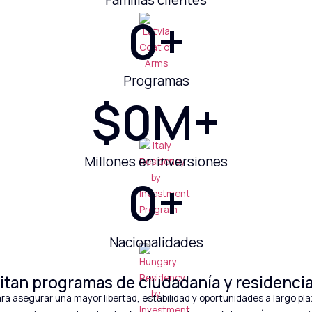
Familias clientes
0
+
Programas
$
0
M+
Millones en inversiones
0
+
Nacionalidades
icitan programas de ciudadanía y residenci
ra asegurar una mayor libertad, estabilidad y oportunidades a largo pla