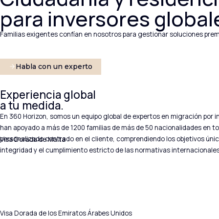
para inversores global
Familias exigentes confían en nosotros para gestionar soluciones premi
Habla con un experto
Visa Dorada de Grecia
Experiencia global
a tu medida.
En 360 Horizon, somos un equipo global de expertos en migración por in
han apoyado a más de 1200 familias de más de 50 nacionalidades en to
personalizado centrado en el cliente, comprendiendo los objetivos únic
Visa Dorada de Malta
integridad y el cumplimiento estricto de las normativas internacionales
Visa Dorada de los Emiratos Árabes Unidos