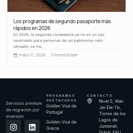
Los programas de segundo pasaporte más
rápidos en 2026
En 2026, la segunda ciudadanía ya no es un lujo
reservado para personas de un patrimonio neto
ultraalto: se ha…
mayo 11, 2026
5 minutos leer
PROGRAMAS
CONTACTO
DESTACADOS
Nivel 5, Wan
Servicios premium
Golden Visa de
Jei-Ele-Te,
de migración por
Portugal
Torres de los
inversión
Lagos de
Golden Visa de
Jumeirah,
Grecia
Dubái, EAU