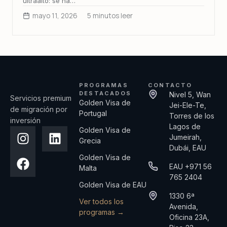
ultraalto: se ha…
mayo 11, 2026
5 minutos leer
PROGRAMAS
CONTACTO
DESTACADOS
Nivel 5, Wan
Servicios premium
Golden Visa de
Jei-Ele-Te,
de migración por
Portugal
Torres de los
inversión
Lagos de
Golden Visa de
Jumeirah,
Grecia
Dubái, EAU
Golden Visa de
EAU +971 56
Malta
765 2404
Golden Visa de EAU
1330 6ª
Ver todos los
Avenida,
programas →
Oficina 23A,