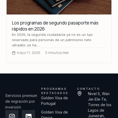
Los programas de segundo pasaporte más
rápidos en 2026
En 2026, la segunda ciudadanía ya no es un lujo
reservado para personas de un patrimonio neto
ultraalto: se ha…
mayo 11, 2026
5 minutos leer
PROGRAMAS
CONTACTO
DESTACADOS
Nivel 5, Wan
Servicios premium
Golden Visa de
Jei-Ele-Te,
de migración por
Portugal
Torres de los
inversión
Lagos de
Golden Visa de
Jumeirah,
Grecia