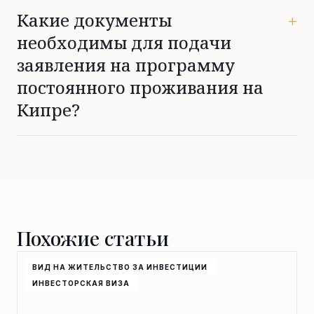
Какие документы
+
необходимы для подачи
заявления на программу
постоянного проживания на
Кипре?
Заявители должны предоставить действующий
паспорт, доказательства квалифицируемой
инвестиции или вклада, справку об отсутствии
судимости и официальное заявление о
трудоустройстве по найму (за исключением
директоров собственной компании, в которую
Похожие статьи
осуществлены инвестиции), наряду с любыми
дополнительными подтверждающими документами.
ВИД НА ЖИТЕЛЬСТВО ЗА ИНВЕСТИЦИИ
ИНВЕСТОРСКАЯ ВИЗА