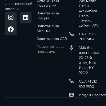
Золотая виза
Уан Джей-
инвестиционной
Португалии
Лт-Ти,
миграции
Джумейра
Золотая виза
Лейкс
Греции
Тауэрс,
Дубай, ОАЭ
Золотая виза
Мальты
ОАЭ +971 56
Золотая виза ОАЭ
765 2404
Посмотреть все
1330 6-я
программы →
авеню, офис
23, 23-й
этаж, Нью-
Йорк, NY
10019
США +1 212
653 0652
info@360horizo