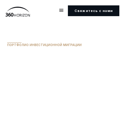
Свяжитесь с нами
ПОРТФОЛИО ИНВЕСТИЦИОННОЙ МИГРАЦИИ
Кипр
МИНИМАЛЬНЫЕ ИНВЕСТИЦИИ
300 000 евро
СРОКИ ПОЛУЧЕНИЯ ГРАЖДАНСТВА
7 лет
БЕЗВИЗОВЫЙ ДОСТУП ДЛЯ ГРАЖДАН
Более 170 стран
ДВОЙНОЕ ГРАЖДАНСТВО