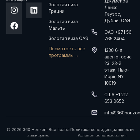
Джумейра
Золотая виза
Лейкс
Греции
Тауэрс,
Дубай, ОАЭ
Золотая виза
Мальты
ОАЭ +971 56
Золотая виза ОАЭ
765 2404
Посмотреть все
1330 6-я
программы →
авеню, офис
23, 23-й
этаж, Нью-
Йорк, NY
10019
США +1 212
653 0652
info@360horizo
© 2026 360 Horizon. Все права
Политика конфиденциальности
защищены.
Условия использования