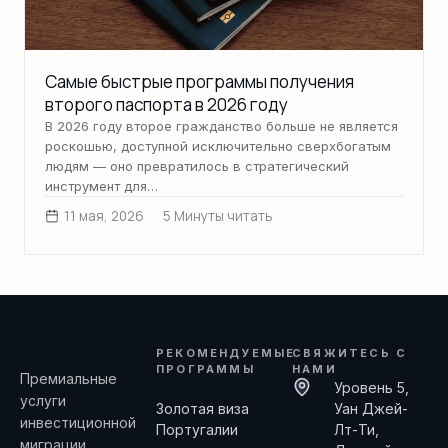
Самые быстрые программы получения
второго паспорта в 2026 году
В 2026 году второе гражданство больше не является
роскошью, доступной исключительно сверхбогатым
людям — оно превратилось в стратегический
инструмент для…
11 мая, 2026
5 Минуты читать
РЕКОМЕНДУЕМЫЕ
СВЯЖИТЕСЬ С
ПРОГРАММЫ
НАМИ
Премиальные
Уровень 5,
услуги
Золотая виза
Уан Джей-
инвестиционной
Португалии
Лт-Ти,
миграции