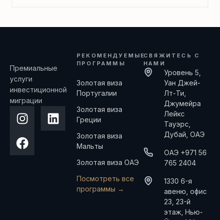
РЕКОМЕНДУЕМЫЕ
СВЯЖИТЕСЬ С
ПРОГРАММЫ
НАМИ
Премиальные
Уровень 5,
услуги
Золотая виза
Уан Джей-
инвестиционной
Португалии
Лт-Ти,
миграции
Джумейра
Золотая виза
Лейкс
Греции
Тауэрс,
Дубай, ОАЭ
Золотая виза
Мальты
ОАЭ +971 56
Золотая виза ОАЭ
765 2404
Посмотреть все
1330 6-я
программы →
авеню, офис
23, 23-й
этаж, Нью-