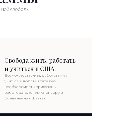
чной свободы.
Свобода жить, работать
и учиться в США.
Возможность жить, работать или
учиться в любом штате без
необходимости привязки к
работодателю или спонсору в
Соединенных Штатах.