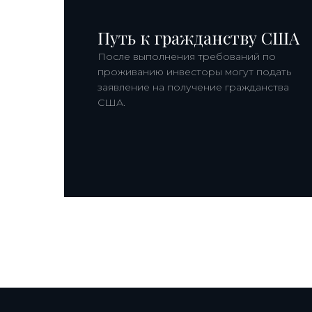
Путь к гражданству США
После выполнения требований по
проживанию инвесторы могут подать
заявление на получение гражданства
США.