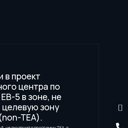
 в проект
ого центра по
EB-5 в зоне, не
 целевую зону
(non-TEA).
-5, не входящий в программу TEA, в