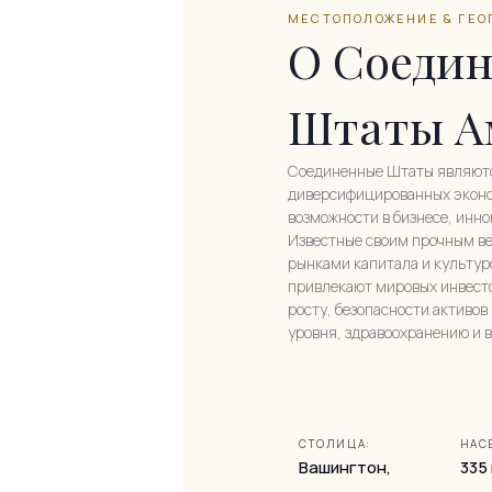
МЕСТОПОЛОЖЕНИЕ & ГЕО
О Соеди
Штаты А
Соединенные Штаты являютс
диверсифицированных эконо
возможности в бизнесе, инн
Известные своим прочным ве
рынками капитала и культу
привлекают мировых инвест
росту, безопасности активов
уровня, здравоохранению и 
СТОЛИЦА:
НАС
Вашингтон,
335