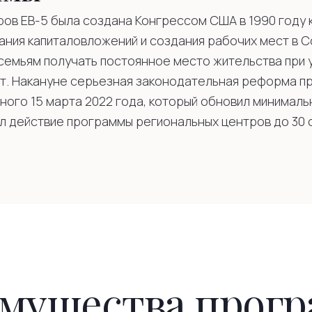
ов EB-5 была создана Конгрессом США в 1990 году 
ания капиталовложений и создания рабочих мест в 
семьям получать постоянное место жительства при 
ст. Накануне серьезная законодательная реформа п
нного 15 марта 2022 года, который обновил минимал
 действие программы региональных центров до 30 с
мущества прог