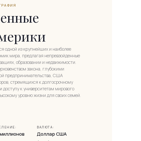
ГРАФИЯ
ненные
мерики
я одной из крупнейших и наиболее
мик мира, предлагая непревзойденные
овациях, образовании и недвижимости.
рховенством закона, глубокими
рой предпринимательства, США
оров, стремящихся к долгосрочному
 и доступу к университетам мирового
высокому уровню жизни для своих семей.
ЕЛЕНИЕ:
ВАЛЮТА:
 миллионов
Доллар США