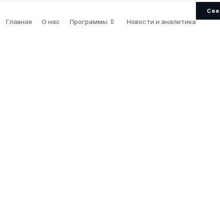
Свя
Главная
О нас
Программы
Новости и аналитика
енные Шт
и
КИ ПОЛУЧЕНИЯ
БЕЗВИЗОВЫЙ РЕЖИМ
ЖДАНСТВА
Более 190
лет
стран