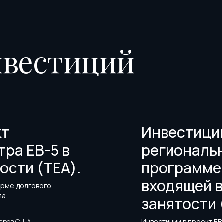
нвестиций
кт
Инвестиции
ра EB-5 в
региональн
ости (TEA).
программе 
входящей в
форме долгового
а.
занятости 
ларов США
Инвестиции в проект EB