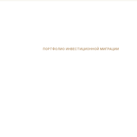
Соедин
ПОРТФОЛИО ИНВЕСТИЦИОННОЙ МИГРАЦИИ
Америк
МИНИМАЛЬНЫЕ
СРО
ИНВЕСТИЦИИ
ГРА
800 000
5 