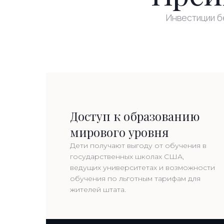
Инвестиции б
Доступ к образованию
мирового уровня
Дети получают выгоду от обучения в
государственных школах США,
ведущих университетах и ​​возможности
обучения по льготным тарифам для
жителей штата.