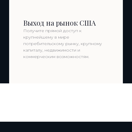
Выход на рынок США
Получите прямой доступ к
крупнейшему в мире
потребительскому рынку, крупному
капиталу, недвижимости и
коммерческим возможностям.