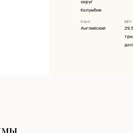
округ
Колумбия.
ЯЗЫК:
ВВП:
Английский
29,
три
дол
ммы