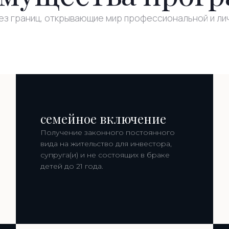
ез границ, открывающие мир профессиональной и ли
семейное включение
Получение законного постоянного
вида на жительство для инвестора,
супруга(и) и не состоящих в браке
детей до 21 года.