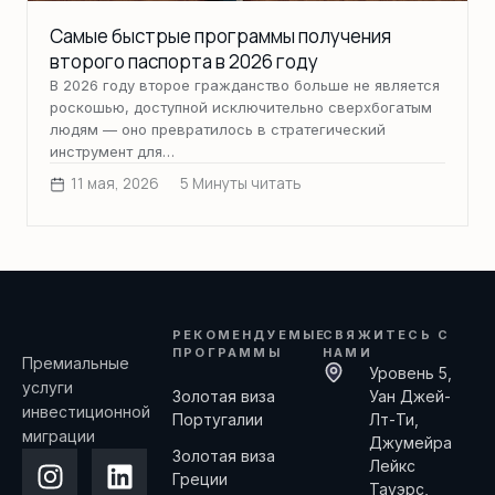
Самые быстрые программы получения
второго паспорта в 2026 году
В 2026 году второе гражданство больше не является
роскошью, доступной исключительно сверхбогатым
людям — оно превратилось в стратегический
инструмент для…
11 мая, 2026
5 Минуты читать
РЕКОМЕНДУЕМЫЕ
СВЯЖИТЕСЬ С
ПРОГРАММЫ
НАМИ
Премиальные
Уровень 5,
услуги
Золотая виза
Уан Джей-
инвестиционной
Португалии
Лт-Ти,
миграции
Джумейра
Золотая виза
Лейкс
Греции
Тауэрс,