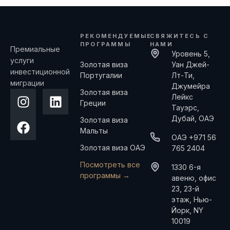
РЕКОМЕНДУЕМЫЕ
СВЯЖИТЕСЬ С
ПРОГРАММЫ
НАМИ
Премиальные
Уровень 5,
услуги
Золотая виза
Уан Джей-
инвестиционной
Португалии
Лт-Ти,
миграции
Джумейра
Золотая виза
Лейкс
Греции
Тауэрс,
Дубай, ОАЭ
Золотая виза
Мальты
ОАЭ +971 56
Золотая виза ОАЭ
765 2404
Посмотреть все
1330 6-я
программы →
авеню, офис
23, 23-й
этаж, Нью-
Йорк, NY
10019