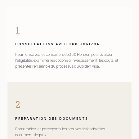
1
CONSULTATIONS AVEC 360 HORIZON
Réunions avec les conseillers de 360 Horizon pour évaluer
l'éligibilité, examiner les options d'investissement, les coûts, et
présenter l'ensemble du processus du Golden Visa.
2
PRÉPARATION DES DOCUMENTS
Rassemblez les passeports, les preuves de fonds et les
documents légaux.