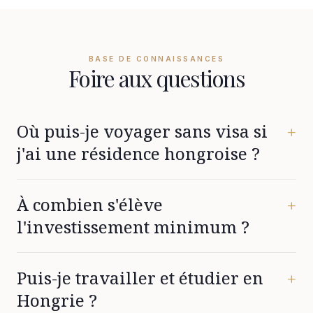
BASE DE CONNAISSANCES
Foire aux questions
Où puis-je voyager sans visa si
+
j'ai une résidence hongroise ?
La résidence hongroise permet de voyager sans visa au
À combien s'élève
sein de l'espace Schengen : Allemagne, Autriche,
+
Belgique, Bulgarie, Chypre, Croatie, Danemark, Espagne,
l'investissement minimum ?
Estonie, Finlande, France, Grèce, Hongrie, Islande, Italie,
Lettonie, Liechtenstein, Lituanie, Luxembourg, Malte,
À partir de 250 000 € pour un investissement dans un
Norvège, Pays-Bas, Pologne, Portugal, République
Puis-je travailler et étudier en
fonds.
+
tchèque, Roumanie, Slovaquie, Slovénie, Suède, Suisse.
Hongrie ?