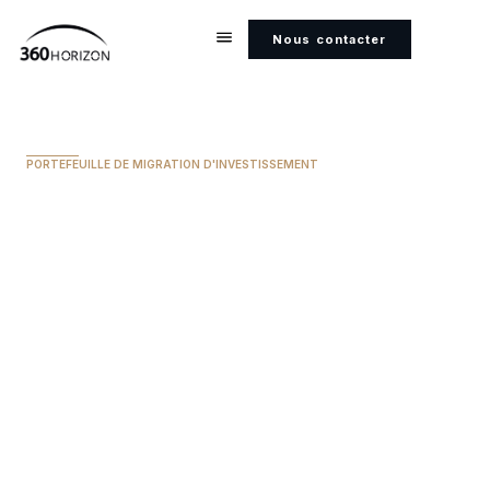
Nous contacter
PORTEFEUILLE DE MIGRATION D'INVESTISSEMENT
Hongrie
INVESTISSEMENT MINIMUM
250 000 EUR
CALENDRIER POUR LA CITOYENNETÉ
8 ans
ACCÈS SANS VISA POUR LES CITOYENS
Plus de 170 pays
DOUBLE CITOYENNETÉ