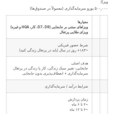
ویزا)
۵۰۰,۰۰۰ یورو سرمایه‌گذاری (معمولاً در صندوق‌ها)
معیارها
ویزاهای مبتنی بر جابجایی (D7، D8، کار، HQA و غیره)
ویزای طلایی پرتغال
شرط حضور فیزیکی
~۱۸۳+ روز در سال (باید در پرتغال زندگی کنید)
هدف اصلی
جابجایی، تغییر سبک زندگی، کار یا زندگی در پرتغال
سرمایه‌گذاری + انعطاف‌پذیری بدون جابجایی
شرایط درآمد / سرمایه‌گذاری
زمان پردازش
~۲ تا ۶ ماه
~۶ تا ۱۲ ماه