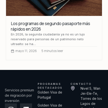
Los programas de segundo pasaporte más
rápidos en 2026
En 2026, la segunda ciudadanía ya no es un lujo
reservado para personas de un patrimonio neto
ultraalto: se ha…
mayo 11, 2026
5 minutos leer
PROGRAMAS
CONTACTO
DESTACADOS
Nivel 5, Wan
Servicios premium
Golden Visa de
Jei-Ele-Te,
de migración por
Portugal
Torres de los
inversión
Lagos de
Golden Visa de