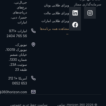
جی‌ال‌تی،
سرمایه‌گذاری ممتاز
ویزای طلایی یونان
برج‌های
دریاچه‌های
ویزای طلایی مالت
جمیرا، دبی،
ویزای طلایی امارات
امارات
مشاهده همه برنامه‌ها
امارات +971
←
56 765 2404
نیویورک،
نیویورک 10019،
خیابان ششم
شماره 1330،
سوئیت 23A،
طبقه 23
آمریکا +1 212
653 0652
@360horizon.com
© 2026 360 Horizon. تمامی
سیاست حفظ حریم خصوصی