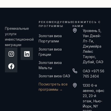
РЕКОМЕНДУЕМЫЕ
СВЯЖИТЕСЬ С
ПРОГРАММЫ
НАМИ
Премиальные
Уровень 5,
услуги
Золотая виза
Уан Джей-
инвестиционной
Португалии
Лт-Ти,
миграции
Джумейра
Золотая виза
Лейкс
Греции
Тауэрс,
Дубай, ОАЭ
Золотая виза
Мальты
ОАЭ +971 56
Золотая виза ОАЭ
765 2404
Посмотреть все
1330 6-я
программы →
авеню, офис
23, 23-й
этаж, Нью-
Йорк, NY