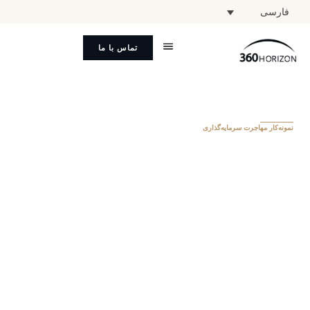
فارسی
تماس با ما
نمونه‌کار مهاجرت سرمایه‌گذاری
ایتالیا
حداقل سرمایه‌گذاری
۲۵۰,۰۰۰ یورو
جدول زمانی برای اقامت
۳ تا ۶ ماه
دسترسی بدون ویزا برای شهروندان
بیش از ۱۸۰ کشور