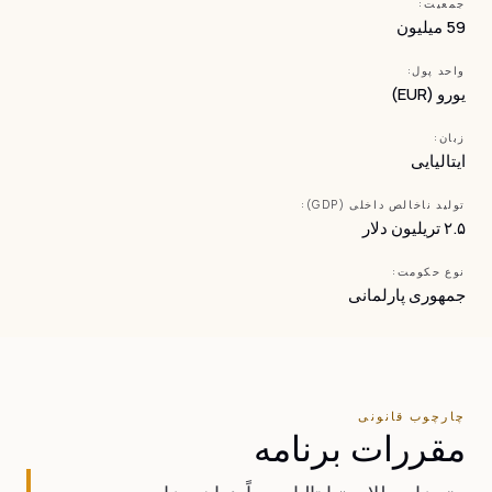
جمعیت:
59 میلیون
واحد پول:
یورو (EUR)
زبان:
ایتالیایی
تولید ناخالص داخلی (GDP):
۲.۵ تریلیون دلار
نوع حکومت:
جمهوری پارلمانی
چارچوب قانونی
مقررات برنامه