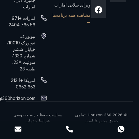
جمیرا، دبی،
ویزای طلایی امارات
امارات
مشاهده همه برنامه‌ها
امارات +971
←
56 765 2404
نیویورک،
نیویورک 10019،
خیابان ششم
شماره 1330،
سوئیت 23A،
طبقه 23
آمریکا +1 212
653 0652
@360horizon.com
© 2026 360 Horizon. تمامی
سیاست حفظ حریم خصوصی
حقوق محفوظ است.
شرایط خدمات