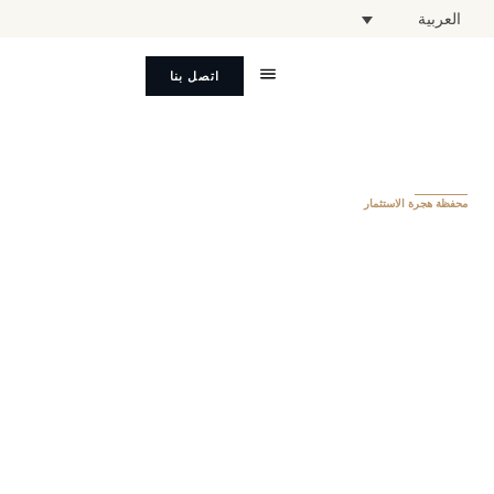
العربية
اتصل بنا
محفظة هجرة الاستثمار
البرتغال
الحد الأدنى للاستثمار
200,000 يورو
الجدول الزمني للحصول على الجنسية
10 سنوات
تأشيرة دخول مجانية
أكثر من 170 دولة