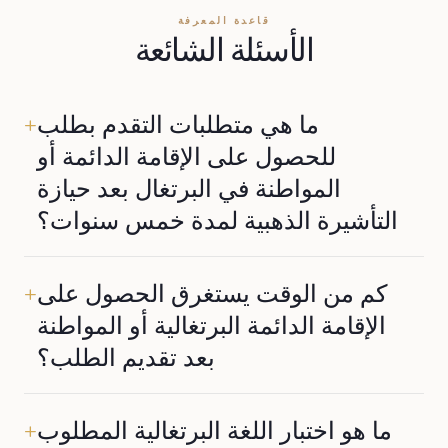
قاعدة المعرفة
الأسئلة الشائعة
ما هي متطلبات التقدم بطلب
+
للحصول على الإقامة الدائمة أو
المواطنة في البرتغال بعد حيازة
التأشيرة الذهبية لمدة خمس سنوات؟
يجب على المتقدمين الحفاظ على الاستثمار التأهيلي، وتلبية الحد
كم من الوقت يستغرق الحصول على
الأدنى لمتطلبات الإقامة المتمثلة في العيش لمدة 5 سنوات في
+
البرتغال، وامتلاك سجل جنائي نظيف، وبالنسبة للمواطنة، اجتياز
الإقامة الدائمة البرتغالية أو المواطنة
اختبار اللغة البرتغالية الأساسي (مستوى A2).
بعد تقديم الطلب؟
تستغرق العملية عادةً من 6 إلى 12 شهراً، اعتماداً على أوقات
ما هو اختبار اللغة البرتغالية المطلوب
المعالجة الحكومية.
+