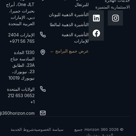
خدمات الهجرة
للبرتغال
One JLT، أبراج
الاستثمارية المتميزة
بحيرات جميرا،
التأشيرة الذهبية لليونان
دبي، الإمارات
العربية المتحدة
التأشيرة الذهبية لمالطا
التأشيرة الذهبية
الإمارات 2404
للإمارات
765 56 971+
عرض جميع البرامج ←
1330 الجادة
السادسة جناح
23A، الطابق
23، نيويورك،
نيويورك 10019
الولايات المتحدة
0652 653 212
1+
@360horizon.com
© 2026 360 Horizon. جميع
سياسة الخصوصية
شروط الخدمة
الحقوق محفوظة.