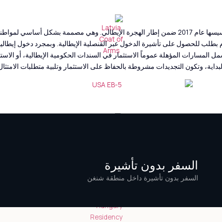
تُعرف “التأشيرة الذهبية” لإيطاليا رسمياً باسم تأشيرة المستثمر لإيطاليا، وقد تم تأسيسها عام 2017 ضمن 
اً الحصول على موافقة حكومية مسبقة (“nulla osta”)، ثم التقدم بطلب للحصول على تأشيرة الدخول عبر القنصلية 
 المسارات المؤهلة عموماً الاستثمار في السندات الحكومية الإيطالية، أو الاست
لبداية، وتكون التجديدات مشروطة بالحفاظ على الاستثمار وتلبية متطلبات الامتثال
السفر بدون تأشيرة
السفر بدون تأشيرة داخل منطقة شنغن