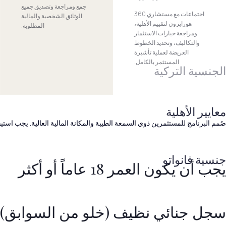
جمع ومراجعة وتصديق جميع
اجتماعات مع مستشاري 360
الوثائق الشخصية والمالية
هورايزون لتقييم الأهلية،
المطلوبة.
ومراجعة خيارات الاستثمار
والتكاليف، وتحديد الخطوط
العريضة لعملية تأشيرة
المستثمر بالكامل.
الجنسية التركية
معايير الأهلية
صُمم البرنامج للمستثمرين ذوي السمعة الطيبة والمكانة المالية العالية. يجب استيفا
جنسية فانواتو
يجب أن يكون العمر 18 عاماً أو أكثر
سجل جنائي نظيف (خلو من السوابق)