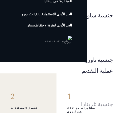
المبتكرة" في إيطاليا.
جنسية ساو تومي وبرينسيبي
الحد الأدنى للاستثمار
250,000 يورو
الحد الأدنى لفترة الاحتفاظ
سنتان
طلب عرض سعر
جنسية ناورو
عملية التقديم
2
1
جنسية غرينادا
مشاورات مع 360
تجهيز المستندات
هورايزون