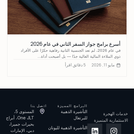
أسرع برامج جواز السفر الثاني في عام 2026
في عام 2026، لم تعد الجنسية الثانية رفاهية حكرًا على الأفراد
ذوي الملاءة المالية العالية جدًا — بل أصبحت أداة…
مايو 11, 2026
5 دقائق اقرأ
البرامج المميزة
اتصل بنا
التأشيرة الذهبية
المستوى 5،
خدمات الهجرة
للبرتغال
One JLT، أبراج
الاستثمارية المتميزة
بحيرات جميرا،
التأشيرة الذهبية لليونان
دبي، الإمارات